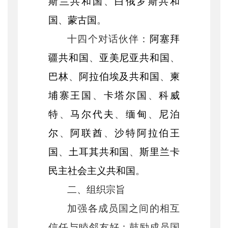
斯兰共和国
、
白俄罗斯共和
国
、
蒙古国
。
十四个对话伙伴：
阿塞拜
疆共和国
、
亚美尼亚共和国
、
巴林
、
阿拉伯埃及共和国
、
柬
埔寨王国
、
卡塔尔国
、
科威
特
、
马尔代夫
、
缅甸
、
尼泊
尔
、
阿联酋
、
沙特阿拉伯王
国
、
土耳其共和国
、
斯里兰卡
民主社会主义共和国
。
二、组织宗旨
加强各成员国之间的相互
信任与睦邻友好；鼓励成员国