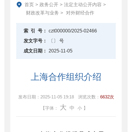
资产监督管理
首页
>
政务公开
>
法定主动公开内容
>
金融工作
财政改革与业务
>
对外财经合作
政府采购
财政内控监督
索
引
号：
czt000000/2025-02466
下载中心
发文字号：
〔〕 号
重点领域信息公开
成文日期：
2025-11-05
上海合作组织介绍
发布日期：
2025-11-05 19:18
浏览次数：
6632次
大
中
【字体：
小
】