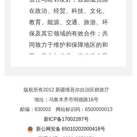
在政治、经贸、科技、文化、
教育、能源、交通、旅游、环
保及其它领域的有效合作；共
同致力于维护和保障地区的和
平、安全与稳定；推动建立民
主、公正、合理的国际政治经
济新秩序。上海合作组织对内
遵循
“互信、互利、平等、协
版权所有2012 新疆维吾尔自治区财政厅
地址：乌鲁木齐市明德路16号
商，尊重多样文明、谋求共同
邮编：830002
网站标识码：6500000013
发展”的“上海精神”，对外奉行
新ICP备17002287号
不结盟、不针对其它国家和地
新公网安备 65010202000418号
区及开放原则。