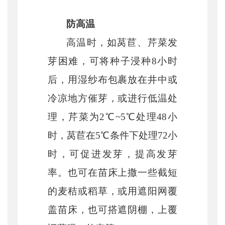
防高温
高温时，如莴苣、芹菜发
芽困难，可将种子浸种
8小时
后，用湿纱布包裹放在井中或
冷凉地方催芽，或进行低温处
理，芹菜为2℃~5℃处理48小
时，莴苣在5℃条件下处理72小
时，可促进发芽，提高发芽
率。也可在苗床上撒一些截短
的麦秸或稻草，或用遮阳网覆
盖苗床，也可搭遮阴棚，上覆