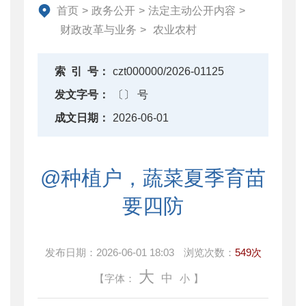
资产监督管理
首页
>
政务公开
>
法定主动公开内容
>
金融工作
财政改革与业务
>
农业农村
政府采购
财政内控监督
索
引
号：
czt000000/2026-01125
下载中心
发文字号：
〔〕 号
重点领域信息公开
成文日期：
2026-06-01
@种植户，蔬菜夏季育苗
要四防
发布日期：
2026-06-01 18:03
浏览次数：
549次
大
中
【字体：
小
】