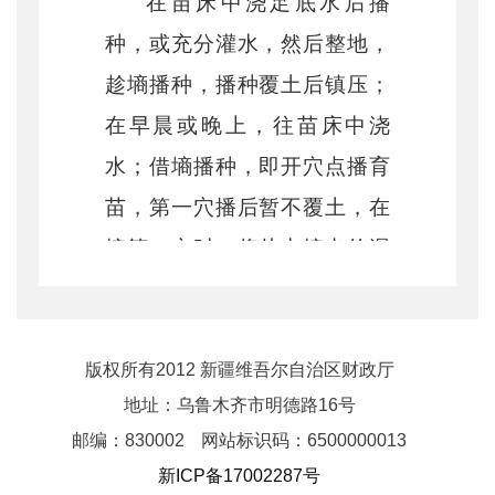
在苗床中浇足底水后播
种，或充分灌水，然后整地，
趁墒播种，播种覆土后镇压；
在早晨或晚上，往苗床中浇
水；借墒播种，即开穴点播育
苗，第一穴播后暂不覆土，在
挖第二穴时，将从中挖出的湿
土作为第一穴的覆土。
防徒长
高温季节育苗，极易徒
版权所有2012 新疆维吾尔自治区财政厅
地址：乌鲁木齐市明德路16号
长，要采取以下措施预防：早
邮编：830002
网站标识码：6500000013
晚用喷壶洒水，及时分苗或间
新ICP备17002287号
苗；如黄瓜、番茄可喷施乙烯