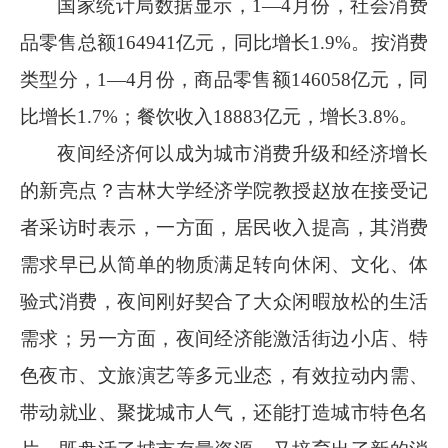
国家统计局数据显示，
1
—
4
月份，社会消费
品零售总额
164941
亿元，同比增长
1.9%
。按消费
类型分，
1
—
4
月份，商品零售额
146058
亿元，同
比增长
1.7%
；餐饮收入
18883
亿元，增长
3.8%
。
夜间经济何以成为城市消费升级和经济增长
的新亮点？吉林大学经济学院教授赵放在接受记
者采访时表示，一方面，居民收入提高，其消费
需求早已从简单的物质满足转向休闲、文化、体
验式消费，夜间刚好契合了大众闲暇放松的生活
需求；另一方面，夜间经济能激活街边小店、特
色夜市、文旅演艺等多元业态，有效拉动内需、
带动就业、聚拢城市人气，还能打造城市特色名