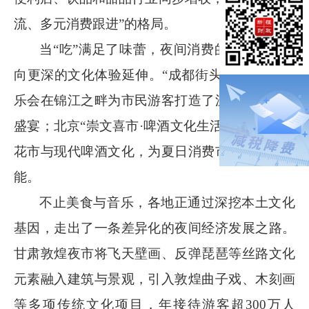
流、多元消费跟进”的格局。
当
“吃”满足了味蕾，夜间消费的下一站正在
向更深的文化体验延伸。“成都街头音浪”系列音
乐会在锦江之畔为市民游客打造了沉浸式的音乐
盛宴；北京“崇文喜市·啤酒文化生活节”融合百年
花市与现代啤酒文化，为夏日消费市场注入新动
能。
不止美食与音乐，各地正通过深挖本土文化
基因，走出了一条差异化的夜间经济发展之路。
甘肃敦煌夜市将飞天壁画、反弹琵琶等丝路文化
元素融入建筑与景观，引入敦煌曲子戏、木刻画
等多项传统文化项目，年接待游客超
300
万人