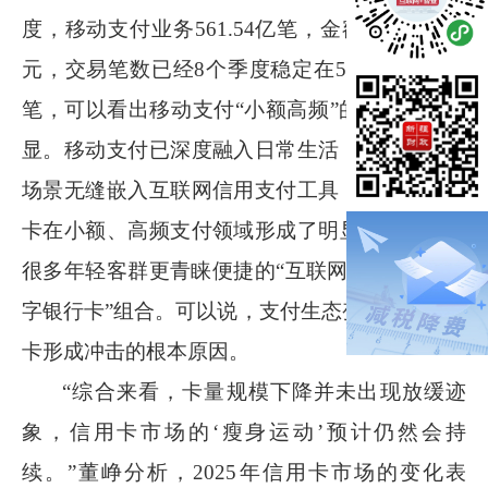
度，移动支付业务
561.54
亿笔，金额
167.15
万亿
元，交易笔数已经
8
个季度稳定在
500
亿至
600
亿
笔，可以看出移动支付“小额高频”的特点极为明
显。移动支付已深度融入日常生活，其依托支付
场景无缝嵌入互联网信用支付工具，对传统信用
卡在小额、高频支付领域形成了明显替代，而且
很多年轻客群更青睐便捷的“互联网信用支付
+
数
字银行卡”组合。可以说，支付生态变迁是对信用
卡形成冲击的根本原因。
“综合来看，卡量规模下降并未出现放缓迹
象，信用卡市场的‘瘦身运动’预计仍然会持
续。”董峥分析，
2025
年信用卡市场的变化表