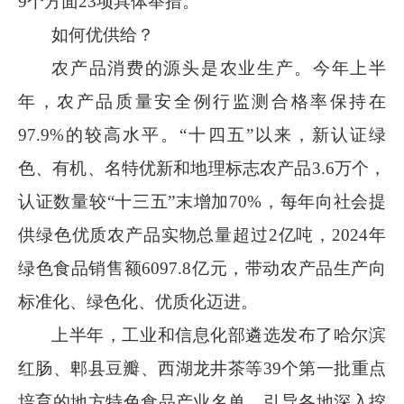
9
个方面
23
项具体举措。
如何优供给？
农产品消费的源头是农业生产。今年上半
年，农产品质量安全例行监测合格率保持在
97.9%
的较高水平。“十四五”以来，新认证绿
色、有机、名特优新和地理标志农产品
3.6
万个，
认证数量较“十三五”末增加
70%
，每年向社会提
供绿色优质农产品实物总量超过
2
亿吨，
2024
年
绿色食品销售额
6097.8
亿元，带动农产品生产向
标准化、绿色化、优质化迈进。
上半年，工业和信息化部遴选发布了哈尔滨
红肠、郫县豆瓣、西湖龙井茶等
39
个第一批重点
培育的地方特色食品产业名单，引导各地深入挖