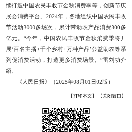
续打造中国农民丰收节金秋消费季等，创新节庆
展会消费平台。
2024
年，各地组织中国农民丰收
节活动
3000
多场次，累计带动农产品消费
300
多
亿元。“今年，中国农民丰收节金秋消费季将开
展‘百名主播
+
千个乡村
+
万种产品’公益助农等系
列促消费活动，打造更多消费场景。”雷刘功介
绍。
《
人民日报
》（
2025
年
08
月
01
日
02
版）
【
打印本文
】
【
关闭窗口
】