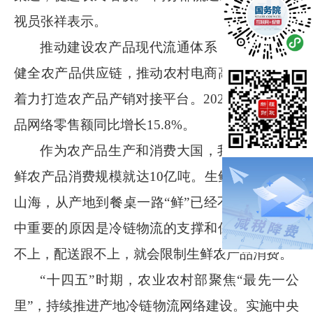
视员张祥表示。
推动建设农产品现代流通体系，商务部加快
健全农产品供应链，推动农村电商高质量发展，
着力打造农产品产销对接平台。
2024
年全国农产
品网络零售额同比增长
15.8%
。
作为农产品生产和消费大国，我国每年仅生
鲜农产品消费规模就达
10
亿吨。生鲜农产品跨越
山海，从产地到餐桌一路“鲜”已经不是问题，其
中重要的原因是冷链物流的支撑和保障。冷链跟
不上，配送跟不上，就会限制生鲜农产品消费。
“十四五”时期，农业农村部聚焦“最先一公
里”，持续推进产地冷链物流网络建设。实施中央