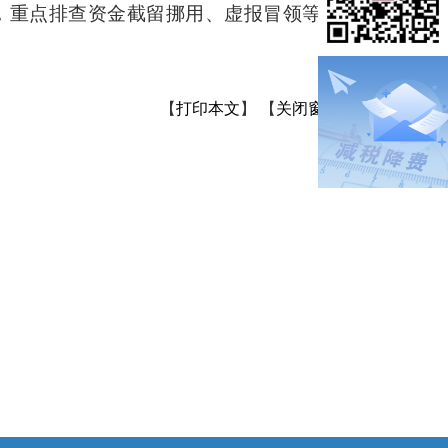
，重点排查
资金截留挪用
、虚报冒领等问
【
打印本文
】
【
关闭窗口
】